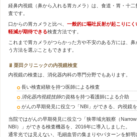
経鼻内視鏡（鼻から入れる胃カメラ）は、食道・胃・十二
査です。
口からの胃カメラと比べ、
一般的に嘔吐反射が起こりにく
軽減が期待できる
検査方法です。
これまで胃カメラがつらかった方や不安のある方には、鼻
う方法を選ぶこともできます。
栗田クリニックの内視鏡検査
内視鏡の検査は、消化器内科の専門分野でもあります。
長い検査経験を持つ医師による検査
消化器内視鏡技師
の資格を持つ看護師による介助
がんの早期発見に役立つ「NBI」ができる、内視鏡
当院ではがんの早期発見に役立つ「狭帯域光観察（Narrow Ban
NBI）」ができる検査機器を、2016年に導入しました。
通常光では見えない、毛細血管の集まりやパターンを鮮明