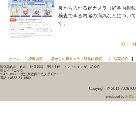
鼻から入れる胃カメラ（経鼻内視鏡
検査できる内臓の病気などについて
す。
↑「
ホーム
|
診療内容
|
鼻からの胃カメラ（経鼻内視鏡）
|
医院紹介
消化器内科、内科、泌尿器科、予防接種、インフルエンザ、花粉症
栗田クリニック
〒471-0036 愛知県豊田市広久手町2-1-1
電話：0565-31-1860
Copyright © 2011-
2026 KUR
produced by
医院ホ